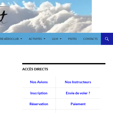
RE AÉROCLUB
ACTIVITES
ULM
PISTES
CONTACTS
ACCÈS DIRECTS
Nos Avions
Nos Instructeurs
Inscription
Envie de voler ?
Réservation
Paiement