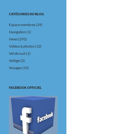
CATÉGORIES DU BLOG
Espace membres
(29)
Navigation
(1)
News
(292)
Vidéos & photos
(12)
Vol de nuit
(1)
Voltige
(2)
Voyages
(31)
FACEBOOK OFFICIEL