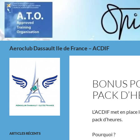
Aller
au
contenu
Recherche
Aeroclub Dassault Ile de France – ACDIF
BONUS P
PACK D’H
L’ACDIF met en place 
pack d’heures.
ARTICLES RÉCENTS
Pourquoi ?