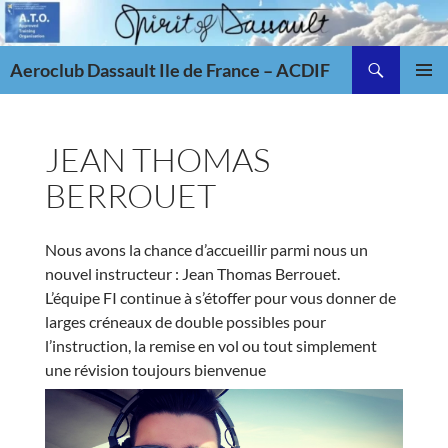
Aller
au
Recherche
contenu
Aeroclub Dassault Ile de France – ACDIF
MENU
PRINCI
JEAN THOMAS
BERROUET
Nous avons la chance d’accueillir parmi nous un
nouvel instructeur : Jean Thomas
Berrouet
.
L’équipe FI continue à s’étoffer pour vous donner de
larges créneaux de double possibles pour
l’instruction, la remise en vol ou tout simplement
une révision toujours bienvenue