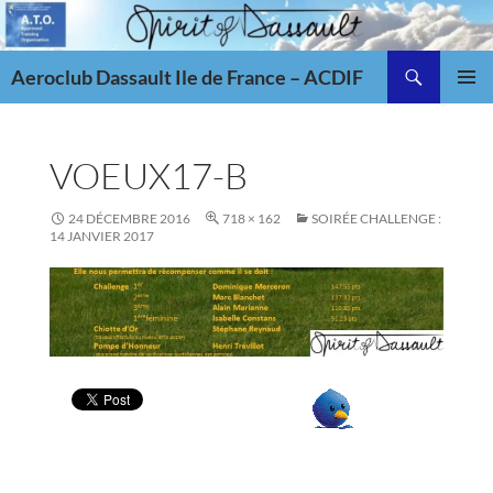
Aller
au
Recherche
contenu
Aeroclub Dassault Ile de France – ACDIF
MENU
PRINCI
VOEUX17-B
24 DÉCEMBRE 2016
718 × 162
SOIRÉE CHALLENGE :
14 JANVIER 2017