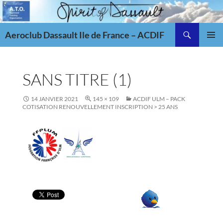
Aller
au
Recherche
contenu
Aeroclub Dassault Ile de France – ACDIF
MENU
PRINCI
SANS TITRE (1)
14 JANVIER 2021
145 × 109
ACDIF ULM – PACK
COTISATION RENOUVELLEMENT INSCRIPTION > 25 ANS