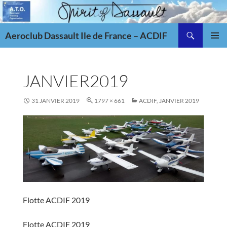
Aller
au
Recherche
contenu
Aeroclub Dassault Ile de France – ACDIF
MENU
PRINCI
JANVIER2019
31 JANVIER 2019
1797 × 661
ACDIF, JANVIER 2019
Flotte ACDIF 2019
Flotte ACDIF 2019