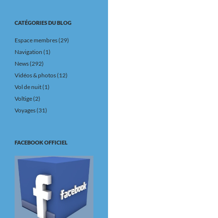
CATÉGORIES DU BLOG
Espace membres
(29)
Navigation
(1)
News
(292)
Vidéos & photos
(12)
Vol de nuit
(1)
Voltige
(2)
Voyages
(31)
FACEBOOK OFFICIEL