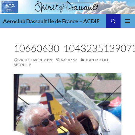
Aller
au
Recherche
contenu
Aeroclub Dassault Ile de France – ACDIF
MENU
PRINCI
10660630_104323513907
24 DÉCEMBRE 2015
632 × 567
JEAN-MICHEL
BETOULLE