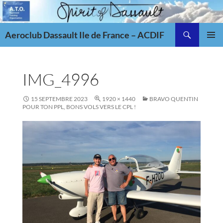
Aller
au
Recherche
contenu
Aeroclub Dassault Ile de France – ACDIF
MENU
PRINCI
IMG_4996
15 SEPTEMBRE 2023
1920 × 1440
BRAVO QUENTIN
POUR TON PPL, BONS VOLS VERS LE CPL !