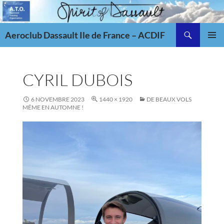
Aller
au
Recherche
contenu
Aeroclub Dassault Ile de France – ACDIF
MENU
PRINCI
CYRIL DUBOIS
6 NOVEMBRE 2023
1440 × 1920
DE BEAUX VOLS
MÊME EN AUTOMNE !