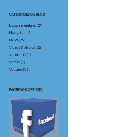
CATÉGORIES DU BLOG
Espace membres
(29)
Navigation
(1)
News
(292)
Vidéos & photos
(12)
Vol de nuit
(1)
Voltige
(2)
Voyages
(31)
FACEBOOK OFFICIEL