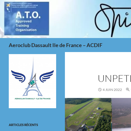
Aller
au
contenu
Recherche
Aeroclub Dassault Ile de France – ACDIF
UNPET
4 JUIN 2022
ARTICLES RÉCENTS