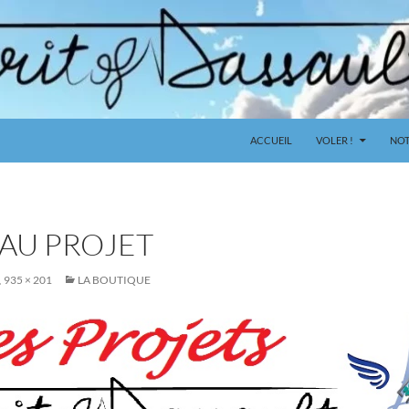
ACCUEIL
VOLER !
NOT
AU PROJET
935 × 201
LA BOUTIQUE