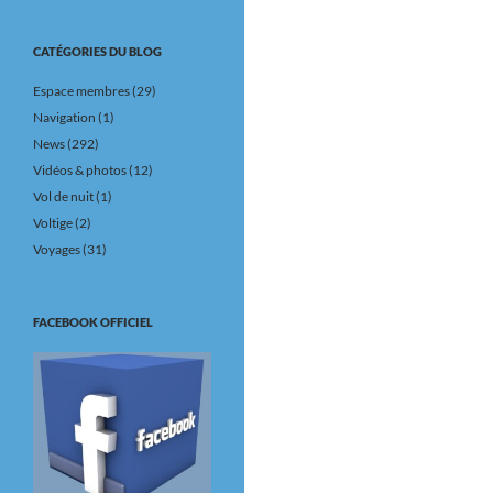
CATÉGORIES DU BLOG
Espace membres
(29)
Navigation
(1)
News
(292)
Vidéos & photos
(12)
Vol de nuit
(1)
Voltige
(2)
Voyages
(31)
FACEBOOK OFFICIEL