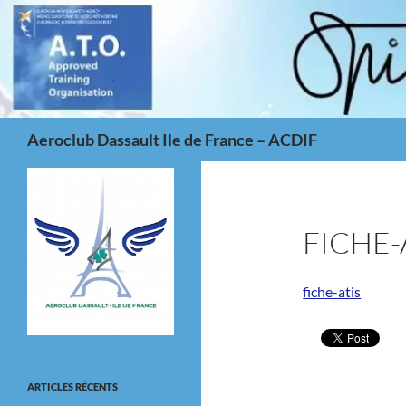
Aller
au
contenu
Recherche
Aeroclub Dassault Ile de France – ACDIF
FICHE-
fiche-atis
ARTICLES RÉCENTS