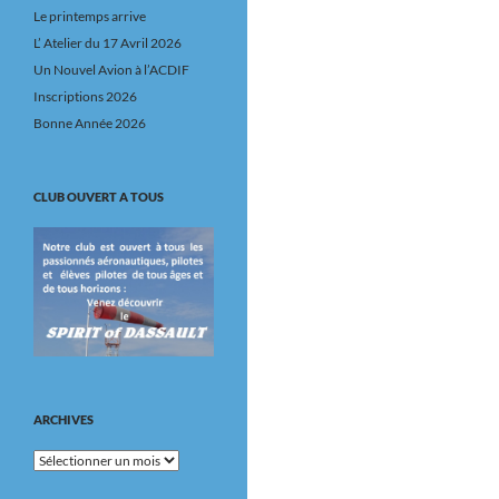
Le printemps arrive
L’ Atelier du 17 Avril 2026
Un Nouvel Avion à l’ACDIF
Inscriptions 2026
Bonne Année 2026
CLUB OUVERT A TOUS
ARCHIVES
Archives