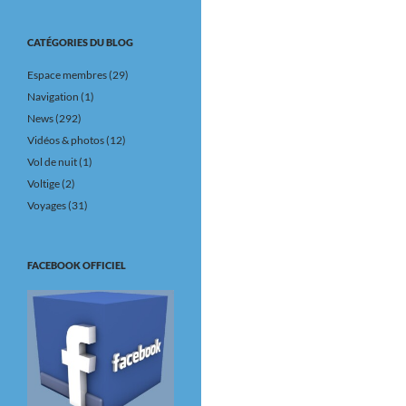
CATÉGORIES DU BLOG
Espace membres
(29)
Navigation
(1)
News
(292)
Vidéos & photos
(12)
Vol de nuit
(1)
Voltige
(2)
Voyages
(31)
FACEBOOK OFFICIEL