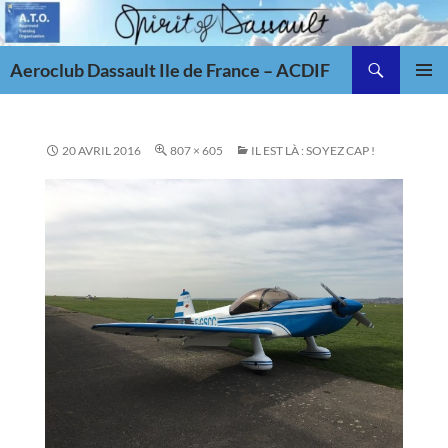
Aller
au
Recherche
contenu
Aeroclub Dassault Ile de France – ACDIF
MENU
PRINCI
20 AVRIL 2016
807 × 605
IL EST LÀ : SOYEZ CAP !