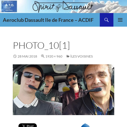
Aller
au
Recherche
contenu
Aeroclub Dassault Ile de France – ACDIF
MENU
PRINCI
PHOTO_10[1]
28 MAI 2018
1920 × 960
ÎLES VOISINES