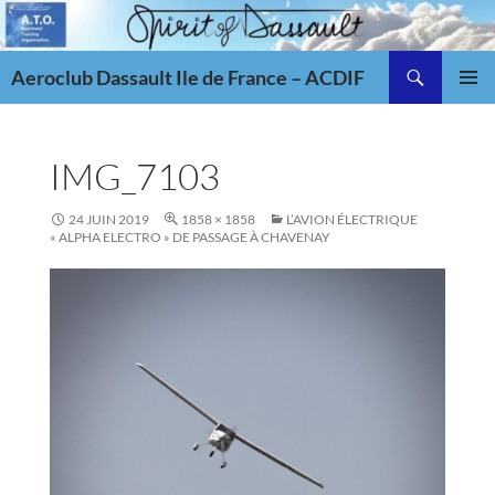
Aller
au
Recherche
contenu
Aeroclub Dassault Ile de France – ACDIF
MENU
PRINCI
IMG_7103
24 JUIN 2019
1858 × 1858
L’AVION ÉLECTRIQUE
« ALPHA ELECTRO » DE PASSAGE À CHAVENAY