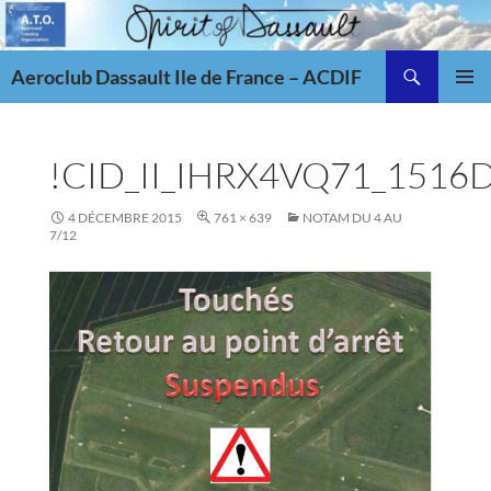
Aller
au
Recherche
contenu
Aeroclub Dassault Ile de France – ACDIF
MENU
PRINCI
!CID_II_IHRX4VQ71_1516
4 DÉCEMBRE 2015
761 × 639
NOTAM DU 4 AU
7/12