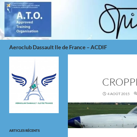
Aller
au
contenu
Recherche
Aeroclub Dassault Ile de France – ACDIF
CROPP
4 AOÛT 2015
ARTICLES RÉCENTS