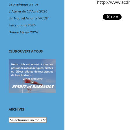
http://www.acd
Le printemps arrive
L’ Atelier du 17 Avril 2026
Un Nouvel Avion à l’ACDIF
Inscriptions 2026
Bonne Année 2026
CLUB OUVERT A TOUS
ARCHIVES
Archives