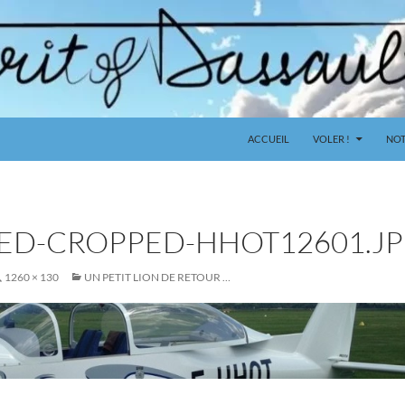
ACCUEIL
VOLER !
NOT
ED-CROPPED-HHOT12601.J
1260 × 130
UN PETIT LION DE RETOUR …