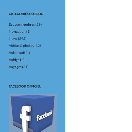
CATÉGORIES DU BLOG
Espace membres
(29)
Navigation
(1)
News
(292)
Vidéos & photos
(12)
Vol de nuit
(1)
Voltige
(2)
Voyages
(31)
FACEBOOK OFFICIEL