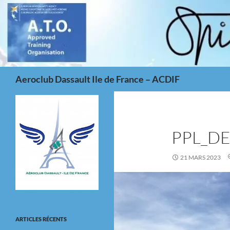
Aller
au
contenu
Recherche
Aeroclub Dassault Ile de France – ACDIF
PPL_D
21 MARS 2023
ARTICLES RÉCENTS