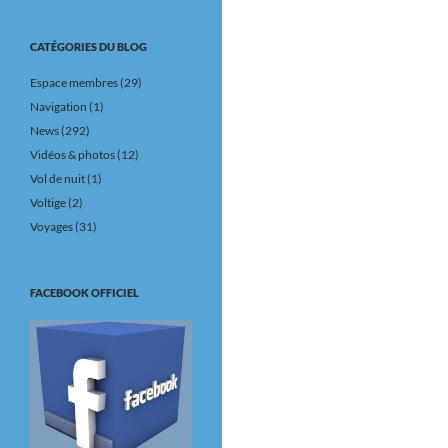
CATÉGORIES DU BLOG
Espace membres
(29)
Navigation
(1)
News
(292)
Vidéos & photos
(12)
Vol de nuit
(1)
Voltige
(2)
Voyages
(31)
FACEBOOK OFFICIEL