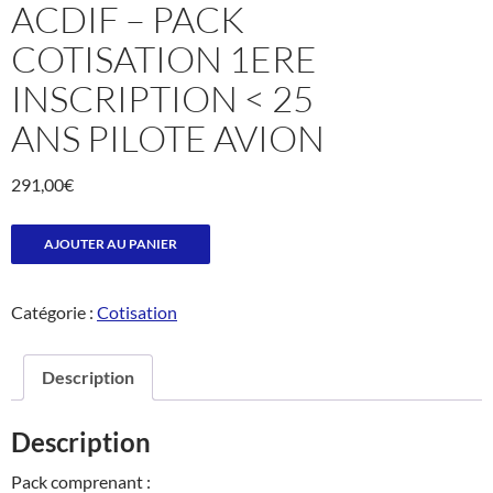
ACDIF – PACK
COTISATION 1ERE
INSCRIPTION < 25
ANS PILOTE AVION
291,00
€
quantité
AJOUTER AU PANIER
de
Acdif
Catégorie :
Cotisation
-
Pack
Cotisation
Description
1ere
inscription
Description
<
25
Pack comprenant :