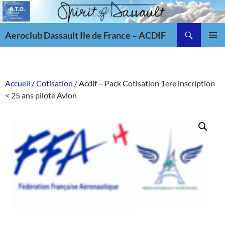
Aller
au
Recherche
contenu
Aeroclub Dassault Ile de France – ACDIF
MENU
PRINCI
Accueil
/
Cotisation
/ Acdif – Pack Cotisation 1ere inscription
< 25 ans pilote Avion