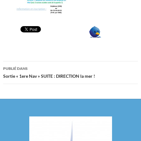
Navigation
PUBLIÉ DANS
des
Sortie « 1ere Nav » SUITE : DIRECTION la mer !
articles