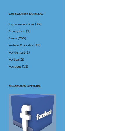
CATÉGORIES DU BLOG
Espace membres
(29)
Navigation
(1)
News
(292)
Vidéos & photos
(12)
Vol de nuit
(1)
Voltige
(2)
Voyages
(31)
FACEBOOK OFFICIEL