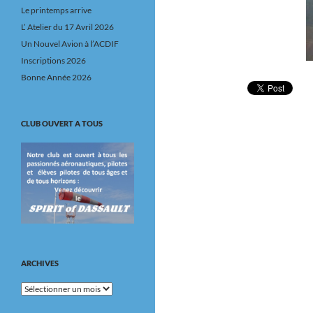
Le printemps arrive
L’ Atelier du 17 Avril 2026
Un Nouvel Avion à l’ACDIF
Inscriptions 2026
Bonne Année 2026
CLUB OUVERT A TOUS
ARCHIVES
Archives