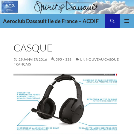
Aller
au
Recherche
contenu
Aeroclub Dassault Ile de France – ACDIF
MENU
PRINCI
CASQUE
29 JANVIER 2016
595 × 338
UN NOUVEAU CASQUE
FRANÇAIS