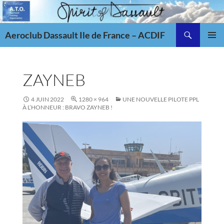
Aller
au
Recherche
contenu
Aeroclub Dassault Ile de France – ACDIF
MENU
PRINCI
ZAYNEB
4 JUIN 2022
1280 × 964
UNE NOUVELLE PILOTE PPL
À L’HONNEUR : BRAVO ZAYNEB !