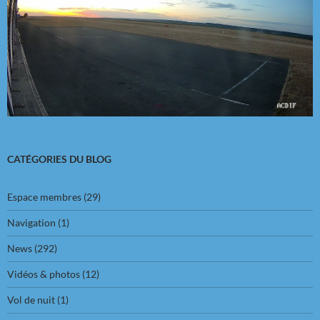
CATÉGORIES DU BLOG
Espace membres
(29)
Navigation
(1)
News
(292)
Vidéos & photos
(12)
Vol de nuit
(1)