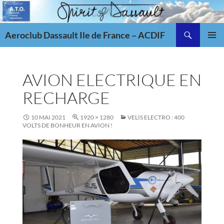
Aller
au
Recherche
contenu
Aeroclub Dassault Ile de France – ACDIF
MENU
PRINCI
AVION ELECTRIQUE EN
RECHARGE
10 MAI 2021
1920 × 1280
VELIS ELECTRO : 400
VOLTS DE BONHEUR EN AVION !