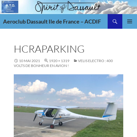
Aller
au
Recherche
contenu
Aeroclub Dassault Ile de France – ACDIF
MENU
PRINCI
HCRAPARKING
10 MAI 2021
1920 × 1319
VELIS ELECTRO : 400
VOLTS DE BONHEUR EN AVION !