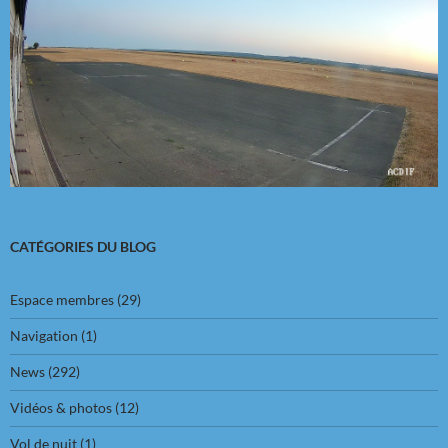
CATÉGORIES DU BLOG
Espace membres
(29)
Navigation
(1)
News
(292)
Vidéos & photos
(12)
Vol de nuit
(1)