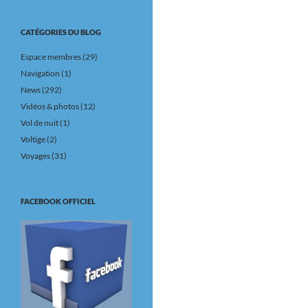
CATÉGORIES DU BLOG
Espace membres
(29)
Navigation
(1)
News
(292)
Vidéos & photos
(12)
Vol de nuit
(1)
Voltige
(2)
Voyages
(31)
FACEBOOK OFFICIEL