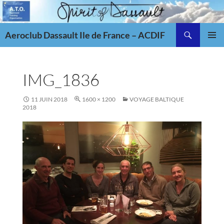
Aller
au
Recherche
contenu
Aeroclub Dassault Ile de France – ACDIF
MENU
PRINCI
IMG_1836
11 JUIN 2018
1600 × 1200
VOYAGE BALTIQUE
2018