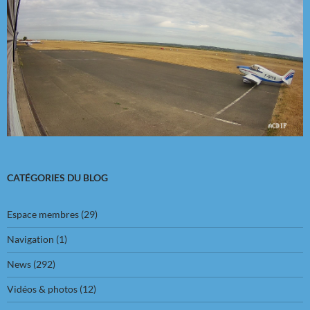
CATÉGORIES DU BLOG
Espace membres
(29)
Navigation
(1)
News
(292)
Vidéos & photos
(12)