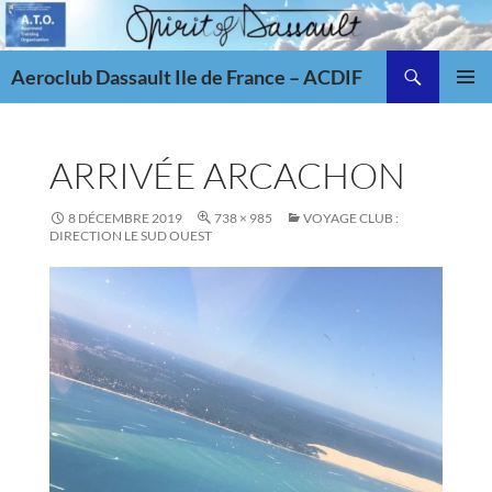
Aller
au
Recherche
contenu
Aeroclub Dassault Ile de France – ACDIF
MENU
PRINCI
ARRIVÉE ARCACHON
8 DÉCEMBRE 2019
738 × 985
VOYAGE CLUB :
DIRECTION LE SUD OUEST