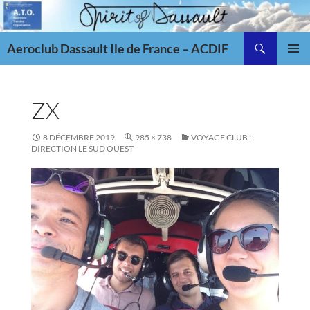
Aller
au
Recherche
contenu
Aeroclub Dassault Ile de France – ACDIF
MENU
PRINCI
ZX
8 DÉCEMBRE 2019
985 × 738
VOYAGE CLUB :
DIRECTION LE SUD OUEST