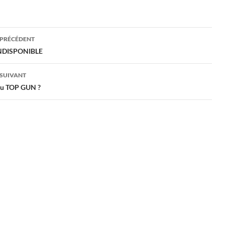
gation
 PRÉCÉDENT
INDISPONIBLE
cles
 SUIVANT
u TOP GUN ?