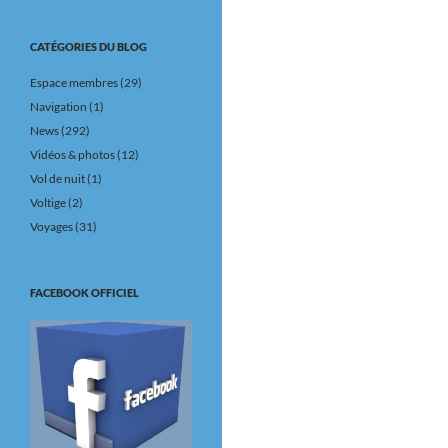
CATÉGORIES DU BLOG
Espace membres
(29)
Navigation
(1)
News
(292)
Vidéos & photos
(12)
Vol de nuit
(1)
Voltige
(2)
Voyages
(31)
FACEBOOK OFFICIEL