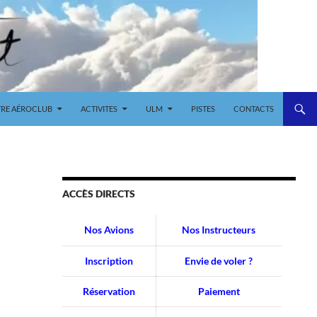
RE AÉROCLUB
ACTIVITES
ULM
PISTES
CONTACTS
ACCÈS DIRECTS
Nos Avions
Nos Instructeurs
Inscription
Envie de voler ?
Réservation
Paiement