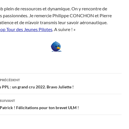
ub plein de ressources et dynamique. On y rencontre de
 passionnées. Je remercie Philippe CONCHON et Pierre
ience et de m’avoir transmis leur savoir aéronautique.
op Tour des Jeunes Pilotes
. A suivre ! »
gation
 PRÉCÉDENT
PPL : un grand cru 2022. Bravo Juliette !
cles
 SUIVANT
trick ! Félicitations pour ton brevet ULM !