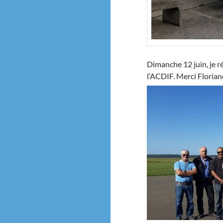
Dimanche 12 juin, je r
l’ACDIF. Merci Florian