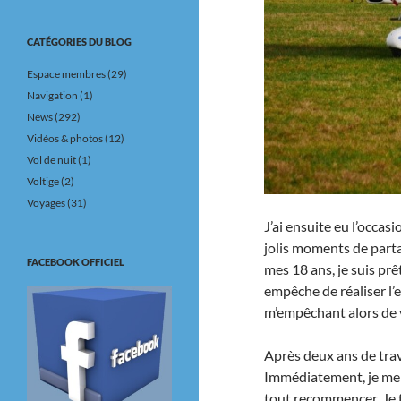
CATÉGORIES DU BLOG
Espace membres
(29)
Navigation
(1)
News
(292)
Vidéos & photos
(12)
Vol de nuit
(1)
Voltige
(2)
Voyages
(31)
J’ai ensuite eu l’occas
jolis moments de parta
FACEBOOK OFFICIEL
mes 18 ans, je suis pr
empêche de réaliser l’e
m’empêchant alors de 
Après deux ans de trav
Immédiatement, je me r
tout recommencer. Je f