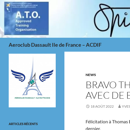
Aller
au
contenu
Recherche
Aeroclub Dassault Ile de France – ACDIF
NEWS
BRAVO TH
AVEC DE 
18 AOÛT 2022
YVE
Félicitation à Thomas 
ARTICLES RÉCENTS
dernier.