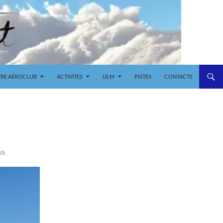
RE AÉROCLUB
ACTIVITES
ULM
PISTES
CONTACTS
NS