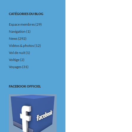
CATÉGORIES DU BLOG
Espace membres
(29)
Navigation
(1)
News
(292)
Vidéos & photos
(12)
Vol de nuit
(1)
Voltige
(2)
Voyages
(31)
FACEBOOK OFFICIEL