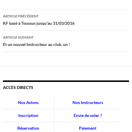
Navigation
ARTICLE PRÉCÉDENT
des
KF basé à Toussus jusqu’au 31/03/2016
articles
ARTICLE SUIVANT
Et un nouvel Instructeur au club, un !
ACCÈS DIRECTS
Nos Avions
Nos Instructeurs
Inscription
Envie de voler ?
Réservation
Paiement