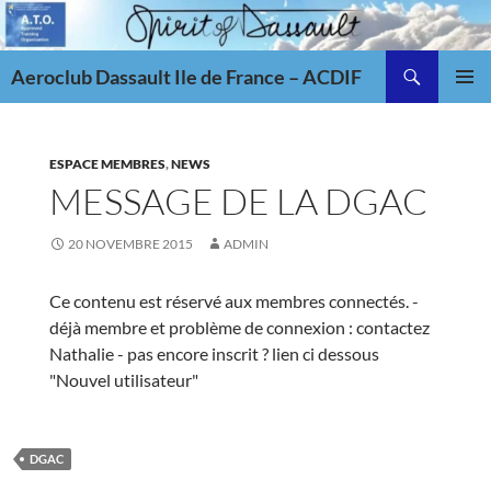
Aller
au
Recherche
contenu
Aeroclub Dassault Ile de France – ACDIF
MENU
PRINCI
ESPACE MEMBRES
,
NEWS
MESSAGE DE LA DGAC
20 NOVEMBRE 2015
ADMIN
Ce contenu est réservé aux membres connectés. -
déjà membre et problème de connexion : contactez
Nathalie - pas encore inscrit ? lien ci dessous
"Nouvel utilisateur"
DGAC