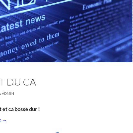
T DU CA
ADMIN
et ca bosse dur !
en direct du CA
de
→