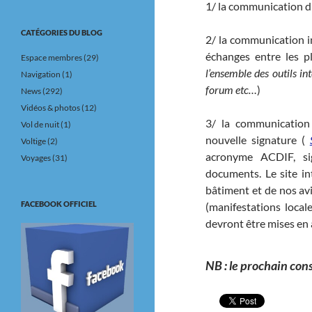
1/ la communication di
CATÉGORIES DU BLOG
2/ la communication in
échanges entre les p
Espace membres
(29)
l’ensemble des outils 
Navigation
(1)
forum etc…
)
News
(292)
Vidéos & photos
(12)
3/ la communication
Vol de nuit
(1)
nouvelle signature (
Voltige
(2)
acronyme ACDIF, si
Voyages
(31)
documents. Le site in
bâtiment et de nos avi
FACEBOOK OFFICIEL
(manifestations local
devront être mises en 
NB : le prochain con