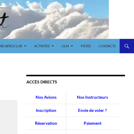
RE AÉROCLUB
ACTIVITES
ULM
PISTES
CONTACTS
ACCÈS DIRECTS
Nos Avions
Nos Instructeurs
Inscription
Envie de voler ?
Réservation
Paiement