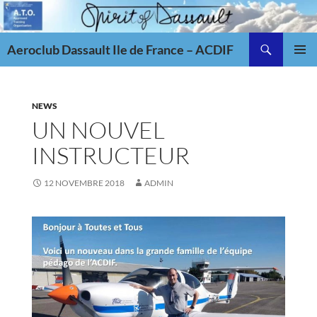
Aller
au
Recherche
contenu
Aeroclub Dassault Ile de France – ACDIF
MENU
PRINCI
NEWS
UN NOUVEL
INSTRUCTEUR
12 NOVEMBRE 2018
ADMIN