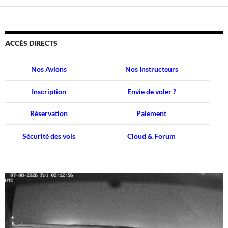
ACCÈS DIRECTS
Nos Avions
Nos Instructeurs
Inscription
Envie de voler ?
Réservation
Paiement
Sécurité des vols
Cloud & Forum