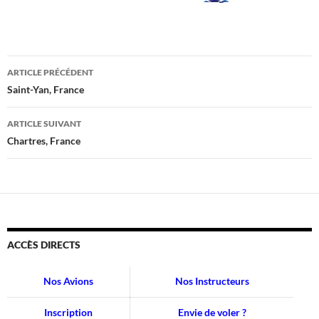
Navigation
ARTICLE PRÉCÉDENT
des
Saint-Yan, France
articles
ARTICLE SUIVANT
Chartres, France
ACCÈS DIRECTS
Nos Avions
Nos Instructeurs
Inscription
Envie de voler ?