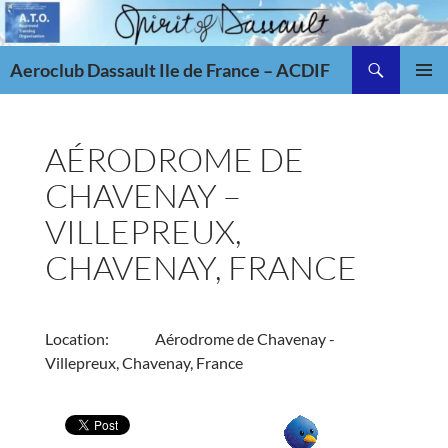
Aller
au
Recherche
contenu
Aeroclub Dassault Ile de France – ACDIF
MENU
PRINCI
AÉRODROME DE
CHAVENAY –
VILLEPREUX,
CHAVENAY, FRANCE
Location:
Aérodrome de Chavenay -
Villepreux, Chavenay, France