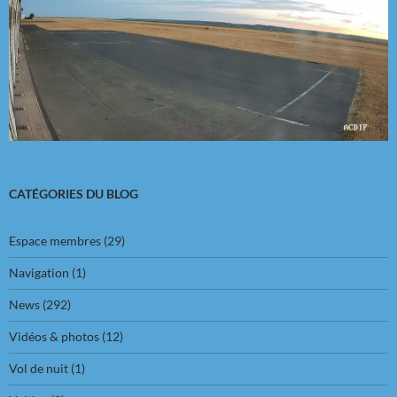
CATÉGORIES DU BLOG
Espace membres
(29)
Navigation
(1)
News
(292)
Vidéos & photos
(12)
Vol de nuit
(1)