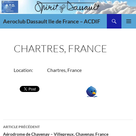
Aller
au
Recherche
contenu
Aeroclub Dassault Ile de France – ACDIF
MENU
PRINCI
CHARTRES, FRANCE
Location:
Chartres, France
Navigation
ARTICLE PRÉCÉDENT
des
Aérodrome de Chavenay – Villepreux, Chavenay, France