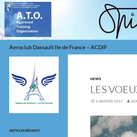
Aller
au
contenu
Recherche
Aeroclub Dassault Ile de France – ACDIF
NEWS
LES VOEU
3 JANVIER 2017
AD
ARTICLES RÉCENTS