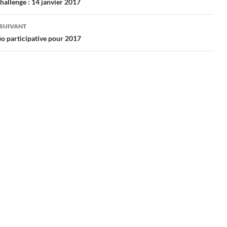
hallenge : 14 janvier 2017
cles
 SUIVANT
o participative pour 2017