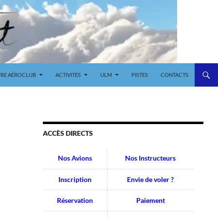
RE AÉROCLUB
ACTIVITES
ULM
PISTES
CONTACTS
ACCÈS DIRECTS
Nos Avions
Nos Instructeurs
Inscription
Envie de voler ?
Réservation
Paiement