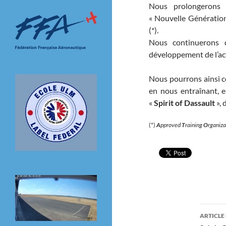
Nous prolongerons 
« Nouvelle Génération
(*).
Nous continuerons d
développement de l’ac
Nous pourrons ainsi c
en nous entraînant, 
«
Spirit of Dassault
», 
(*)
A
pproved
T
raining
O
rganiza
Navi
ARTICLE