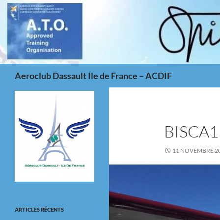
Aller
au
contenu
Recherche
Aeroclub Dassault Ile de France – ACDIF
BISCA1
11 NOVEMBRE 2
ARTICLES RÉCENTS