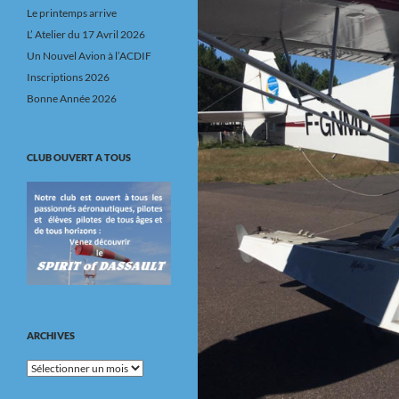
Le printemps arrive
L’ Atelier du 17 Avril 2026
Un Nouvel Avion à l’ACDIF
Inscriptions 2026
Bonne Année 2026
CLUB OUVERT A TOUS
ARCHIVES
Archives