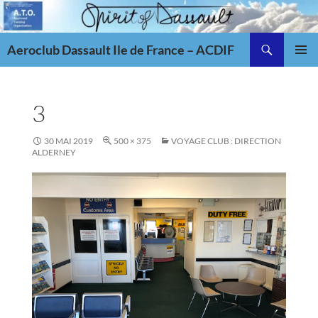
Aller
au
Recherche
contenu
Aeroclub Dassault Ile de France – ACDIF
MENU
PRINCI
3
30 MAI 2019
500 × 375
VOYAGE CLUB : DIRECTION
ALDERNEY