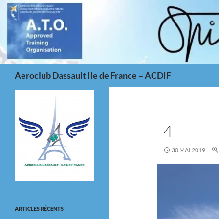
Aller
au
contenu
Recherche
Aeroclub Dassault Ile de France – ACDIF
4
30 MAI 2019
ARTICLES RÉCENTS