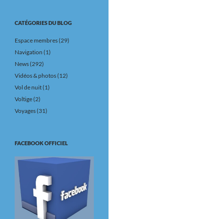
CATÉGORIES DU BLOG
Espace membres
(29)
Navigation
(1)
News
(292)
Vidéos & photos
(12)
Vol de nuit
(1)
Voltige
(2)
Voyages
(31)
FACEBOOK OFFICIEL