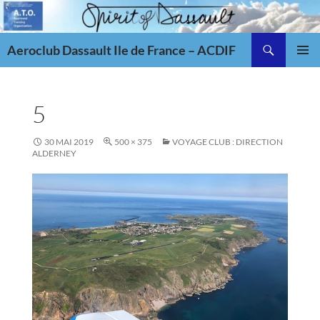
Aller
au
Recherche
contenu
Aeroclub Dassault Ile de France – ACDIF
MENU
PRINCI
5
30 MAI 2019
500 × 375
VOYAGE CLUB : DIRECTION
ALDERNEY