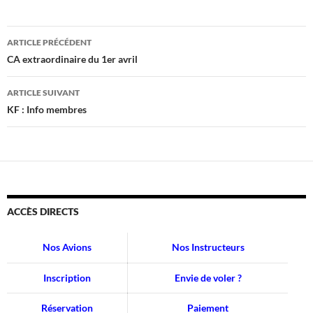
Navigation
ARTICLE PRÉCÉDENT
des
CA extraordinaire du 1er avril
articles
ARTICLE SUIVANT
KF : Info membres
ACCÈS DIRECTS
Nos Avions
Nos Instructeurs
Inscription
Envie de voler ?
Réservation
Paiement