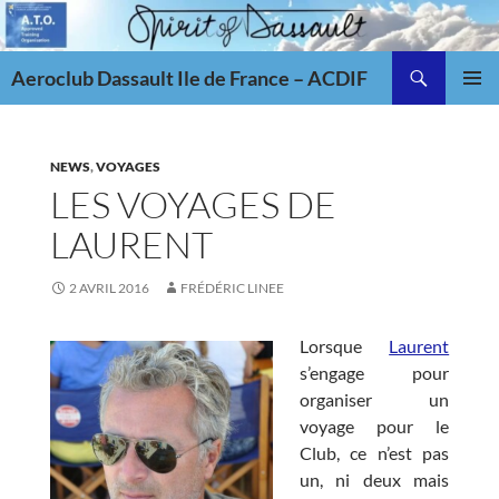
Aller
au
Recherche
contenu
Aeroclub Dassault Ile de France – ACDIF
MENU
PRINCI
NEWS
,
VOYAGES
LES VOYAGES DE
LAURENT
2 AVRIL 2016
FRÉDÉRIC LINEE
Lorsque
Laurent
s’engage pour
organiser un
voyage pour le
Club, ce n’est pas
un, ni deux mais